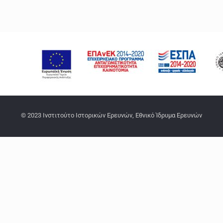
© 2023 Ινστιτούτο Ιστορικών Ερευνών, Εθνικό Ίδρυμα Ερευνών