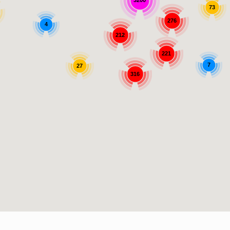
3200
73
276
4
212
221
7
27
316