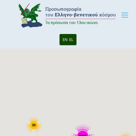
EN
EL
39