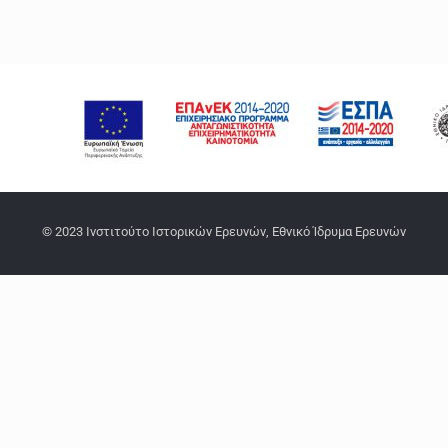
© 2023 Ινστιτούτο Ιστορικών Ερευνών, Εθνικό Ίδρυμα Ερευνών