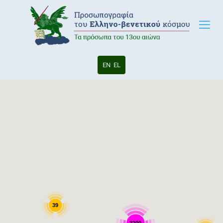
EN
EL
39