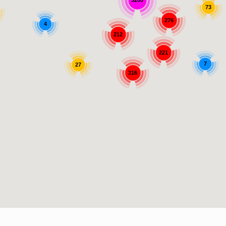
3200
73
276
4
212
221
7
27
316