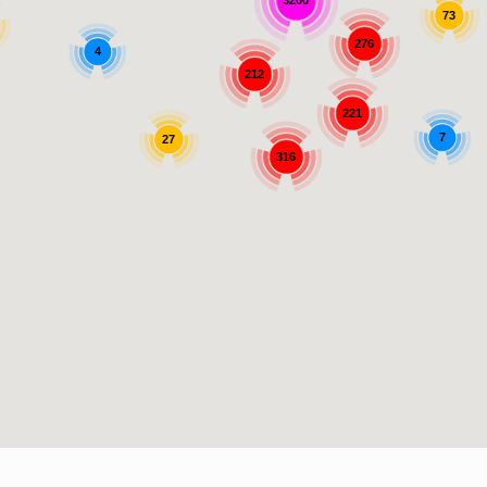
3200
73
276
4
212
221
7
27
316