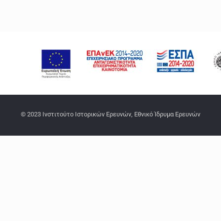
© 2023 Ινστιτούτο Ιστορικών Ερευνών, Εθνικό Ίδρυμα Ερευνών