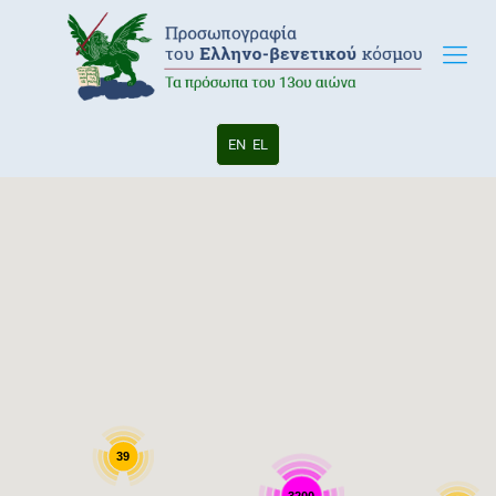
EN
EL
39