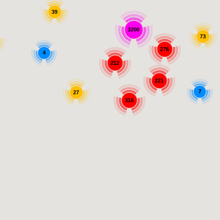
39
3200
73
276
4
212
221
7
27
316