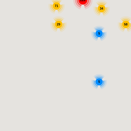
226
71
34
29
58
5
5