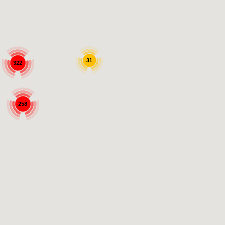
31
322
258