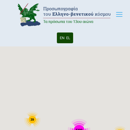
EN
EL
39