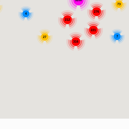
3200
73
276
4
212
221
7
27
316