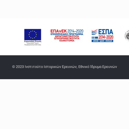
© 2023 Ινστιτούτο Ιστορικών Ερευνών, Εθνικό Ίδρυμα Ερευνών