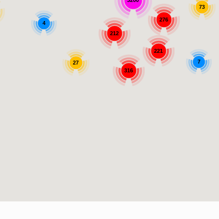
3200
73
276
4
212
221
7
27
316