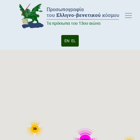
EN
EL
39