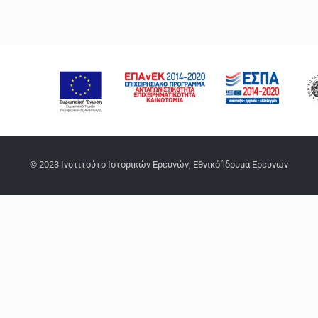
© 2023 Ινστιτούτο Ιστορικών Ερευνών, Εθνικό Ίδρυμα Ερευνών