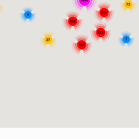
3200
73
276
4
212
221
7
27
316