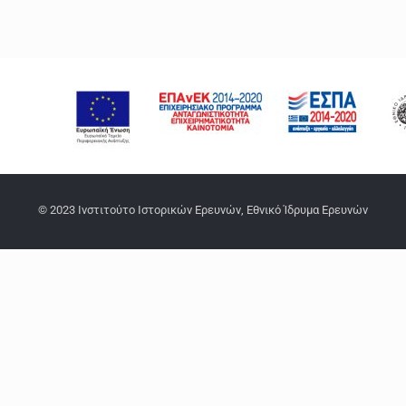
© 2023 Ινστιτούτο Ιστορικών Ερευνών, Εθνικό Ίδρυμα Ερευνών