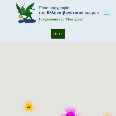
EN
EL
39