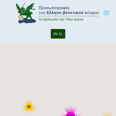
EN
EL
39