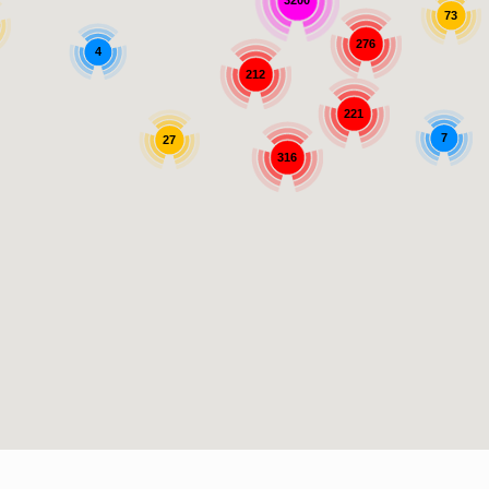
3200
73
276
4
212
221
7
27
316