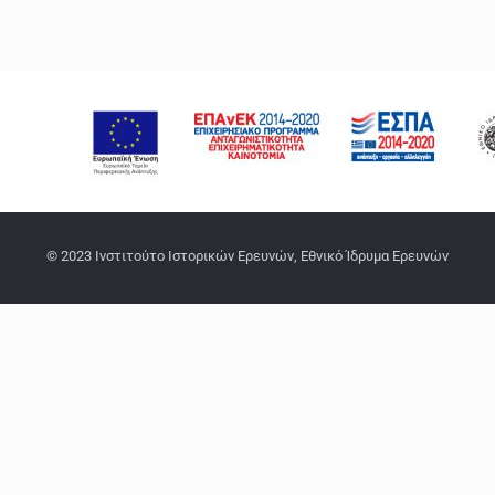
© 2023 Ινστιτούτο Ιστορικών Ερευνών, Εθνικό Ίδρυμα Ερευνών