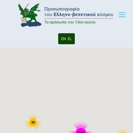
EN
EL
39