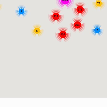
3200
73
276
4
212
221
7
27
316