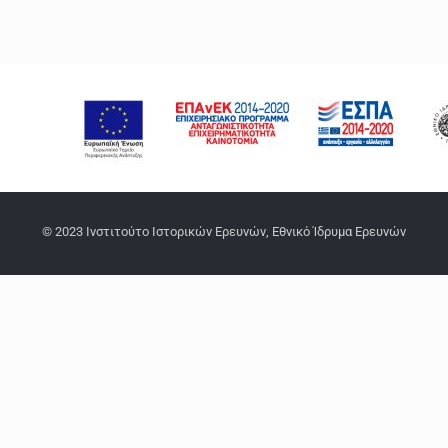
© 2023 Ινστιτούτο Ιστορικών Ερευνών, Εθνικό Ίδρυμα Ερευνών