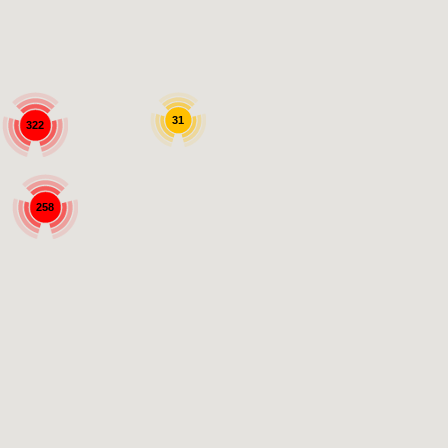
31
322
258