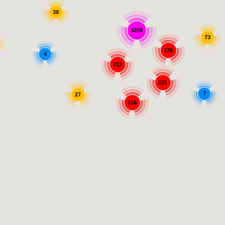
39
3200
73
276
4
212
221
7
27
316