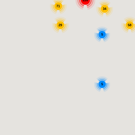
226
71
34
29
58
5
5