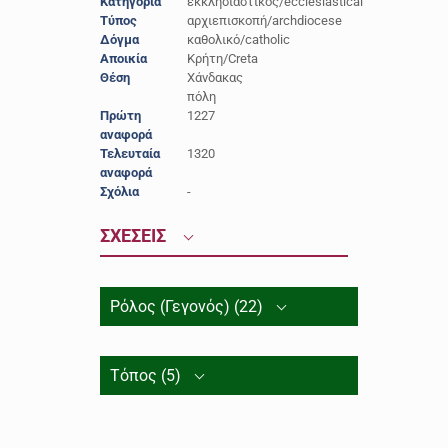
Κατηγορία
εκκλησιαστικός/ecclesiastical
Τύπος
αρχιεπισκοπή/archdiocese
Δόγμα
καθολικό/catholic
Αποικία
Κρήτη/Creta
Θέση
Χάνδακας
πόλη
Πρώτη
1227
αναφορά
Τελευταία
1320
αναφορά
Σχόλια
-
ΣΧΕΣΕΙΣ
Ρόλος (Γεγονός) (22)
Τόπος (5)