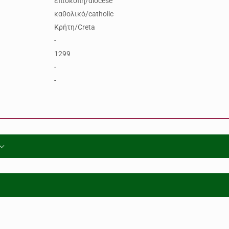
επισκοπή/diocese
καθολικό/catholic
Κρήτη/Creta
-
1299
-
-