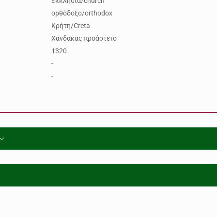
εκκλησία/church
ορθόδοξο/orthodox
Κρήτη/Creta
Χάνδακας προάστειο
1320
-
-