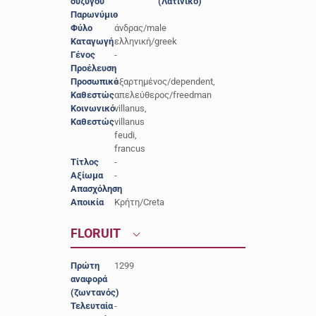
συζύγου
(Λατινικό)
Παρωνύμιο
-
Φύλο
άνδρας/male
Καταγωγή
ελληνική/greek
Γένος
-
Προέλευση
-
Προσωπικό
εξαρτημένος/dependent,
Καθεστώς
απελεύθερος/freedman
Κοινωνικό
villanus,
Καθεστώς
villanus
feudi,
francus
Τίτλος
-
Αξίωμα
-
Απασχόληση
-
Αποικία
Κρήτη/Creta
FLORUIT
Πρώτη
1299
αναφορά
(ζωντανός)
Τελευταία
-