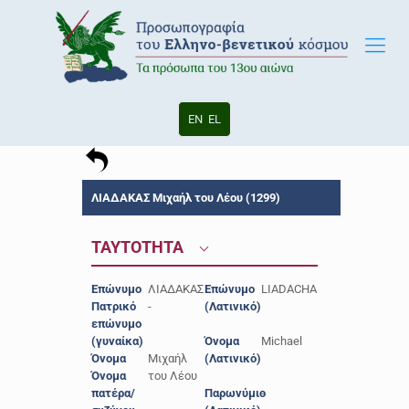
EN
EL
ΛΙΑΔΑΚΑΣ Μιχαήλ του Λέου (1299)
ΤΑΥΤΟΤΗΤΑ
Επώνυμο
ΛΙΑΔΑΚΑΣ
Επώνυμο
LIADACHA
Πατρικό
-
(Λατινικό)
επώνυμο
(γυναίκα)
Όνομα
Michael
Όνομα
Μιχαήλ
(Λατινικό)
Όνομα
του Λέου
πατέρα/
Παρωνύμιο
-