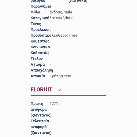
συζύγου
(Λατινικό)
Παρωνύμιο
-
Φύλο
άνδρας/male
Καταγωγή
λατινική/latin
Γένος
-
Προέλευση
-
Προσωπικό
ελεύθερος/free
Καθεστώς
Κοινωνικό
-
Καθεστώς
Τίτλος
-
Αξίωμα
-
Απασχόληση
-
Αποικία
Κρήτη/Creta
FLORUIT
Πρώτη
1271
αναφορά
(ζωντανός)
Τελευταία
-
αναφορά
(ζωντανός)