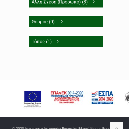
Άλλη Σχέση (Πρόσωπο) (3)
Θεσμός (0)
Τόπος (1)
© 2023 Ινστιτούτο Ιστορικών Ερευνών, Εθνικό Ίδρυμα Ερευνών