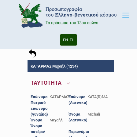
EN
EL
ΚΑΤΑΡΜΑΣ Μιχαήλ (1234)
ΤΑΥΤΟΤΗΤΑ
Επώνυμο
ΚΑΤΑΡΜΑΣ
Επώνυμο
KATA(R)MA
Πατρικό
-
(Λατινικό)
επώνυμο
(γυναίκα)
Όνομα
Michali
Όνομα
Μιχαήλ
(Λατινικό)
Όνομα
-
πατέρα/
Παρωνύμιο
-