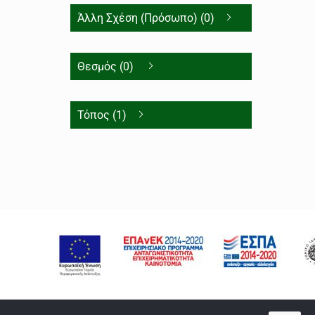
Άλλη Σχέση (Πρόσωπο) (0)
Θεσμός (0)
Τόπος (1)