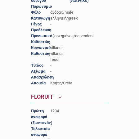
συζύγου
(Λατινικό)
Παρωνύμιο
-
Φύλο
άνδρας/male
Καταγωγή
ελληνική/greek
Γένος
-
Προέλευση
-
Προσωπικό
εξαρτημένος/dependent
Καθεστώς
Κοινωνικό
villanus,
Καθεστώς
villanus
feudi
Τίτλος
-
Αξίωμα
-
Απασχόληση
-
Αποικία
Κρήτη/Creta
FLORUIT
Πρώτη
1234
αναφορά
(ζωντανός)
Τελευταία
-
αναφορά