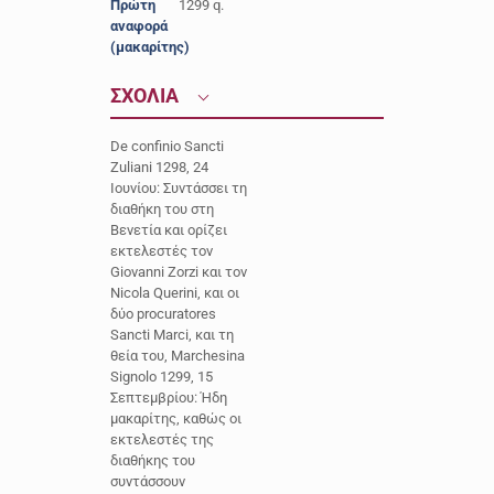
Πρώτη
1299 q.
αναφορά
(μακαρίτης)
ΣΧΟΛΙΑ
De confinio Sancti
Zuliani 1298, 24
Ιουνίου: Συντάσσει τη
διαθήκη του στη
Βενετία και ορίζει
εκτελεστές τον
Giovanni Zorzi και τον
Nicola Querini, και οι
δύο procuratores
Sancti Marci, και τη
θεία του, Marchesina
Signolo 1299, 15
Σεπτεμβρίου: Ήδη
μακαρίτης, καθώς οι
εκτελεστές της
διαθήκης του
συντάσσουν