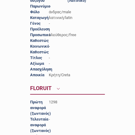
συζύγου
(Λατινικό)
Παρωνύμιο
-
Φύλο
άνδρας/male
Καταγωγή
λατινική/latin
Γένος
-
Προέλευση
-
Προσωπικό
ελεύθερος/free
Καθεστώς
Κοινωνικό
-
Καθεστώς
Τίτλος
-
Αξίωμα
-
Απασχόληση
-
Αποικία
Κρήτη/Creta
FLORUIT
Πρώτη
1298
αναφορά
(ζωντανός)
Τελευταία
-
αναφορά
(ζωντανός)