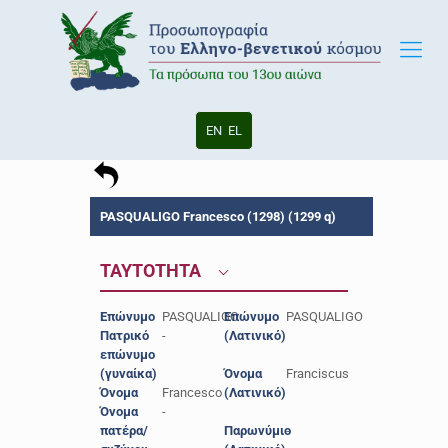
EN
EL
PASQUALIGO Francesco (1298) (1299 q)
ΤΑΥΤΟΤΗΤΑ
Επώνυμο
PASQUALIGO
Επώνυμο
PASQUALIGO
Πατρικό
-
(Λατινικό)
επώνυμο
(γυναίκα)
Όνομα
Franciscus
Όνομα
Francesco
(Λατινικό)
Όνομα
-
πατέρα/
Παρωνύμιο
-