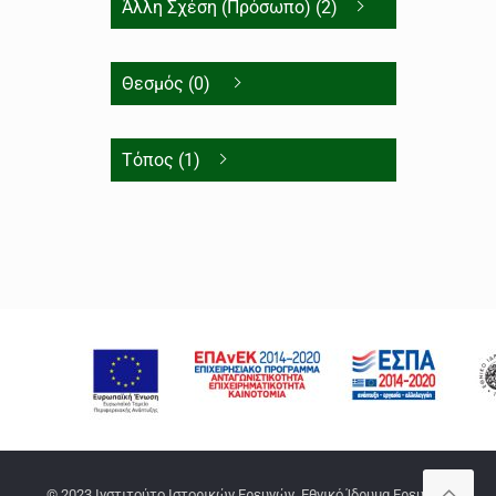
Άλλη Σχέση (Πρόσωπο) (2)
Θεσμός (0)
Τόπος (1)
© 2023 Ινστιτούτο Ιστορικών Ερευνών, Εθνικό Ίδρυμα Ερευνών