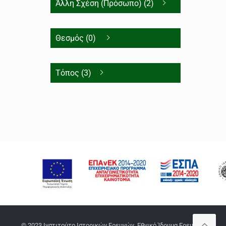
Άλλη Σχέση (Πρόσωπο) (2)
Θεσμός (0)
Τόπος (3)
© 2023 Ινστιτούτο Ιστορικών Ερευνών, Εθνικό Ίδρυμα Ερευνών