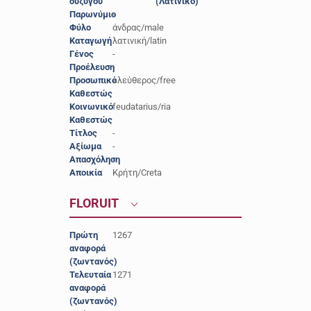
συζύγου
(Λατινικό)
Παρωνύμιο
-
Φύλο
άνδρας/male
Καταγωγή
λατινική/latin
Γένος
-
Προέλευση
-
Προσωπικό
ελεύθερος/free
Καθεστώς
Κοινωνικό
feudatarius/ria
Καθεστώς
Τίτλος
-
Αξίωμα
-
Απασχόληση
-
Αποικία
Κρήτη/Creta
FLORUIT
Πρώτη
1267
αναφορά
(ζωντανός)
Τελευταία
1271
αναφορά
(ζωντανός)