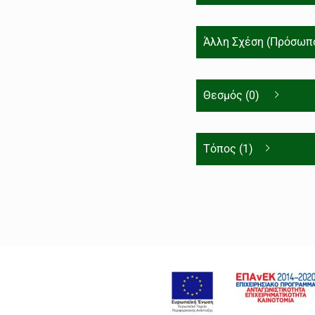
Άλλη Σχέση (Πρόσωπο
Θεσμός (0)
Τόπος (1)