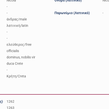
Nicola
Όνομα (Λατινικό)
Nico
-
-
Παρωνύμιο (Λατινικό)
-
άνδρας/male
λατινική/latin
-
-
ελεύθερος/free
officialis
dominus, nobilis vir
duca Crete
-
Κρήτη/Creta
ς)
1262
1263