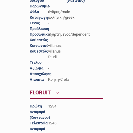
συζύγου
(Λατινικό)
Παρωνύμιο
-
Φύλο
άνδρας/male
Καταγωγή
ελληνική/greek
Γένος
-
Προέλευση
-
Προσωπικό
εξαρτημένος/dependent
Καθεστώς
Κοινωνικό
villanus,
Καθεστώς
villanus
feudi
Τίτλος
-
Αξίωμα
-
Απασχόληση
-
Αποικία
Κρήτη/Creta
FLORUIT
Πρώτη
1234
αναφορά
(ζωντανός)
Τελευταία
1246
αναφορά