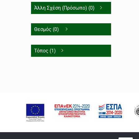
Άλλη Σχέση (Πρόσωπο) (0)
Θεσμός (0)
Τόπος (1)