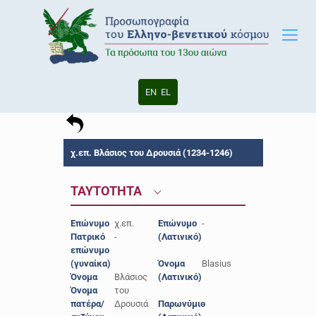
EN
EL
χ.επ. Βλάσιος του Δρουσιά (1234-1246)
ΤΑΥΤΟΤΗΤΑ
Επώνυμο
χ.επ.
Επώνυμο
-
Πατρικό
-
(Λατινικό)
επώνυμο
(γυναίκα)
Όνομα
Blasius
Όνομα
Βλάσιος
(Λατινικό)
Όνομα
του
πατέρα/
Δρουσιά
Παρωνύμιο
-