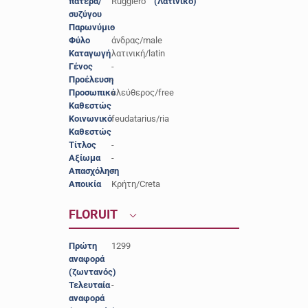
πατέρα/
Ruggiero
(Λατινικό)
συζύγου
Παρωνύμιο
-
Φύλο
άνδρας/male
Καταγωγή
λατινική/latin
Γένος
-
Προέλευση
-
Προσωπικό
ελεύθερος/free
Καθεστώς
Κοινωνικό
feudatarius/ria
Καθεστώς
Τίτλος
-
Αξίωμα
-
Απασχόληση
-
Αποικία
Κρήτη/Creta
FLORUIT
Πρώτη
1299
αναφορά
(ζωντανός)
Τελευταία
-
αναφορά