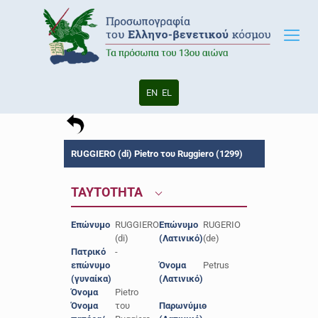
EN
EL
RUGGIERO (di) Pietro του Ruggiero (1299)
ΤΑΥΤΟΤΗΤΑ
Επώνυμο
RUGGIERO
Επώνυμο
RUGERIO
(di)
(Λατινικό)
(de)
Πατρικό
-
επώνυμο
Όνομα
Petrus
(γυναίκα)
(Λατινικό)
Όνομα
Pietro
Όνομα
του
Παρωνύμιο
-