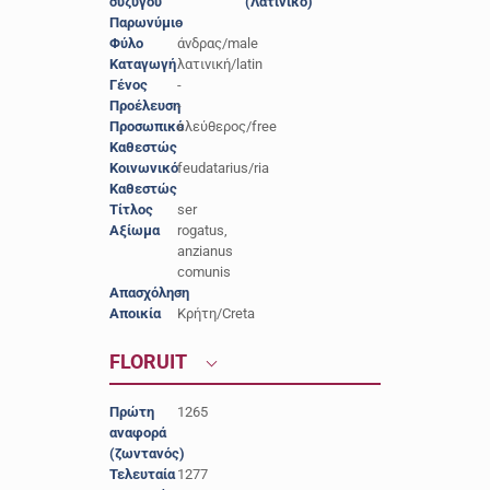
συζύγου
(Λατινικό)
Παρωνύμιο
-
Φύλο
άνδρας/male
Καταγωγή
λατινική/latin
Γένος
-
Προέλευση
-
Προσωπικό
ελεύθερος/free
Καθεστώς
Κοινωνικό
feudatarius/ria
Καθεστώς
Τίτλος
ser
Αξίωμα
rogatus,
anzianus
comunis
Απασχόληση
-
Αποικία
Κρήτη/Creta
FLORUIT
Πρώτη
1265
αναφορά
(ζωντανός)
Τελευταία
1277