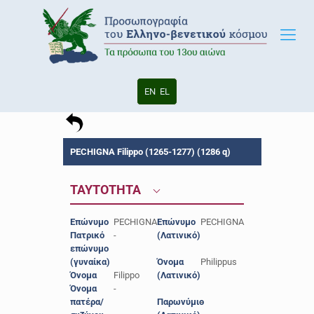
EN
EL
PECHIGNA Filippo (1265-1277) (1286 q)
ΤΑΥΤΟΤΗΤΑ
Επώνυμο
PECHIGNA
Επώνυμο
PECHIGNA
Πατρικό
-
(Λατινικό)
επώνυμο
(γυναίκα)
Όνομα
Philippus
Όνομα
Filippo
(Λατινικό)
Όνομα
-
πατέρα/
Παρωνύμιο
-