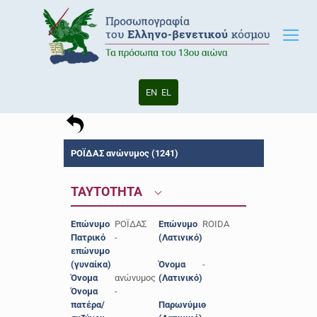
EN
EL
ΡΟΪΔΑΣ ανώνυμος (1241)
ΤΑΥΤΟΤΗΤΑ
Επώνυμο
ΡΟΪΔΑΣ
Επώνυμο
ROIDA
Πατρικό
-
(Λατινικό)
επώνυμο
(γυναίκα)
Όνομα
-
Όνομα
ανώνυμος
(Λατινικό)
Όνομα
-
πατέρα/
Παρωνύμιο
-