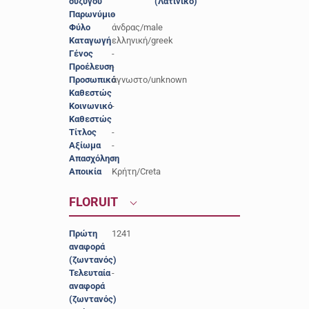
συζύγου
(Λατινικό)
Παρωνύμιο
-
Φύλο
άνδρας/male
Καταγωγή
ελληνική/greek
Γένος
-
Προέλευση
-
Προσωπικό
άγνωστο/unknown
Καθεστώς
Κοινωνικό
-
Καθεστώς
Τίτλος
-
Αξίωμα
-
Απασχόληση
-
Αποικία
Κρήτη/Creta
FLORUIT
Πρώτη
1241
αναφορά
(ζωντανός)
Τελευταία
-
αναφορά
(ζωντανός)