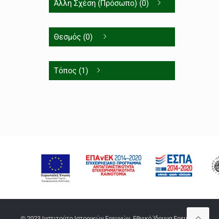
Άλλη Σχέση (Πρόσωπο) (0)
Θεσμός (0)
Τόπος (1)
© 2023 Ινστιτούτο Ιστορικών Ερευνών, Εθνικό Ίδρυμα Ερευνών