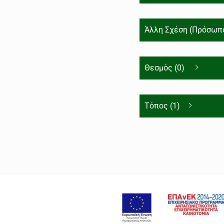
Άλλη Σχέση (Πρόσωπο
Θεσμός (0)
Τόπος (1)