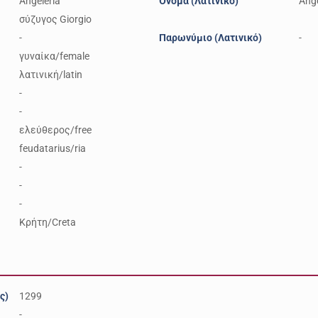
Angeleria
Όνομα (Λατινικό)
Ang
σύζυγος Giorgio
-
Παρωνύμιο (Λατινικό)
-
γυναίκα/female
λατινική/latin
-
-
ελεύθερος/free
feudatarius/ria
-
-
-
Κρήτη/Creta
ς)
1299
-