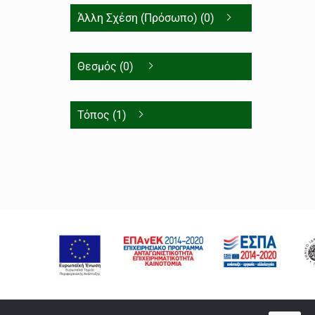
Άλλη Σχέση (Πρόσωπο) (0)
Θεσμός (0)
Τόπος (1)