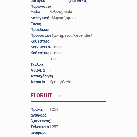
συζύγου
(Λατινικό)
Παρωνύμιο
-
Φύλο
άνδρας/male
Καταγωγή
ελληνική/greek
Γένος
-
Προέλευση
-
Προσωπικό
εξαρτημένος/dependent
Καθεστώς
Κοινωνικό
villanus,
Καθεστώς
villanus
feudi
Τίτλος
-
Αξίωμα
-
Απασχόληση
-
Αποικία
Κρήτη/Creta
FLORUIT
Πρώτη
1255
αναφορά
(ζωντανός)
Τελευταία
1257
αναφορά