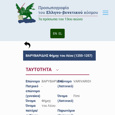
EN
EL
ΒΑΡΥΒΑΡΙΔΗΣ Φήμης του Λέου (1255-1257)
ΤΑΥΤΟΤΗΤΑ
Επώνυμο
ΒΑΡΥΒΑΡΙΔΗΣ
Επώνυμο
VARIVARIDI
Πατρικό
-
(Λατινικό)
επώνυμο
(γυναίκα)
Όνομα
Fimi
Όνομα
Φήμης
(Λατινικό)
Όνομα
του Λέου
πατέρα/
Παρωνύμιο
-