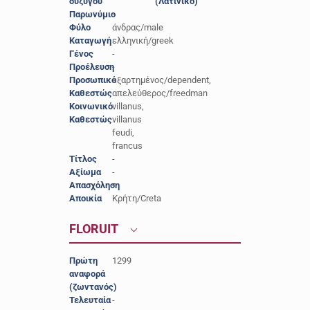
συζύγου
(Λατινικό)
Παρωνύμιο
-
Φύλο
άνδρας/male
Καταγωγή
ελληνική/greek
Γένος
-
Προέλευση
-
Προσωπικό
εξαρτημένος/dependent,
Καθεστώς
απελεύθερος/freedman
Κοινωνικό
villanus,
Καθεστώς
villanus
feudi,
francus
Τίτλος
-
Αξίωμα
-
Απασχόληση
-
Αποικία
Κρήτη/Creta
FLORUIT
Πρώτη
1299
αναφορά
(ζωντανός)
Τελευταία
-