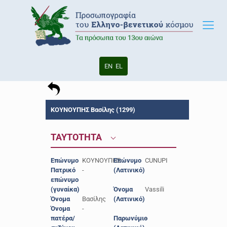
EN
EL
ΚΟΥΝΟΥΠΗΣ Βασίλης (1299)
ΤΑΥΤΟΤΗΤΑ
Επώνυμο
ΚΟΥΝΟΥΠΗΣ
Επώνυμο
CUNUPI
Πατρικό
-
(Λατινικό)
επώνυμο
(γυναίκα)
Όνομα
Vassili
Όνομα
Βασίλης
(Λατινικό)
Όνομα
-
πατέρα/
Παρωνύμιο
-