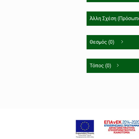
Άλλη Σχέση (Πρόσωπο
Θεσμός (0)
Τόπος (0)