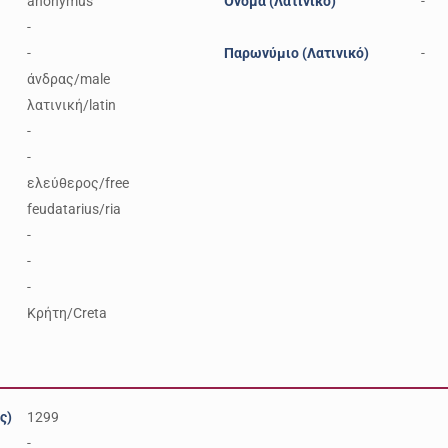
anonymus
Όνομα (Λατινικό)
-
-
-
Παρωνύμιο (Λατινικό)
-
άνδρας/male
λατινική/latin
-
-
ελεύθερος/free
feudatarius/ria
-
-
-
Κρήτη/Creta
ς)
1299
-