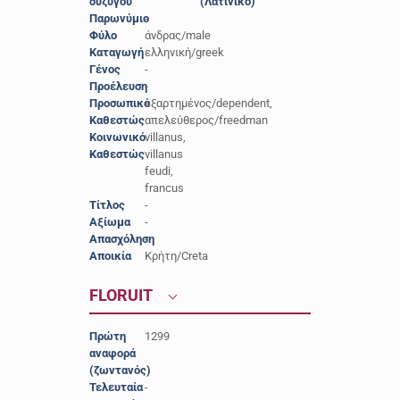
συζύγου
(Λατινικό)
Παρωνύμιο
-
Φύλο
άνδρας/male
Καταγωγή
ελληνική/greek
Γένος
-
Προέλευση
-
Προσωπικό
εξαρτημένος/dependent,
Καθεστώς
απελεύθερος/freedman
Κοινωνικό
villanus,
Καθεστώς
villanus
feudi,
francus
Τίτλος
-
Αξίωμα
-
Απασχόληση
-
Αποικία
Κρήτη/Creta
FLORUIT
Πρώτη
1299
αναφορά
(ζωντανός)
Τελευταία
-