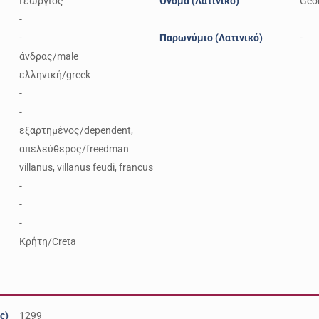
Γεώργιος
Όνομα (Λατινικό)
Geo
-
-
Παρωνύμιο (Λατινικό)
-
άνδρας/male
ελληνική/greek
-
-
εξαρτημένος/dependent,
απελεύθερος/freedman
villanus, villanus feudi, francus
-
-
-
Κρήτη/Creta
ς)
1299