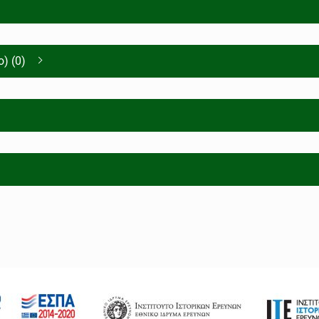
) (0)