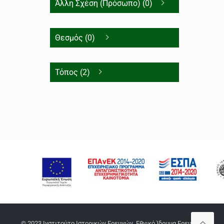
Άλλη Σχέση (Πρόσωπο) (0)
Θεσμός (0)
Τόπος (2)
© 2023 Ινστιτούτο Ιστορικών Ερευνών, Εθνικό Ίδρυμα Ερευνών