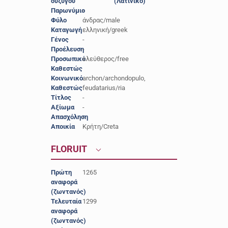
συζύγου
(Λατινικό)
Παρωνύμιο
-
Φύλο
άνδρας/male
Καταγωγή
ελληνική/greek
Γένος
-
Προέλευση
-
Προσωπικό
ελεύθερος/free
Καθεστώς
Κοινωνικό
archon/archondopulo,
Καθεστώς
feudatarius/ria
Τίτλος
-
Αξίωμα
-
Απασχόληση
-
Αποικία
Κρήτη/Creta
FLORUIT
Πρώτη
1265
αναφορά
(ζωντανός)
Τελευταία
1299
αναφορά
(ζωντανός)