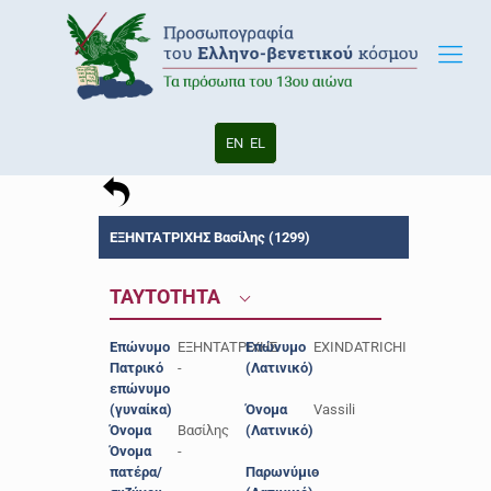
EN
EL
ΕΞΗΝΤΑΤΡΙΧΗΣ Βασίλης (1299)
ΤΑΥΤΟΤΗΤΑ
Επώνυμο
ΕΞΗΝΤΑΤΡΙΧΗΣ
Επώνυμο
EXINDATRICHI
Πατρικό
-
(Λατινικό)
επώνυμο
(γυναίκα)
Όνομα
Vassili
Όνομα
Βασίλης
(Λατινικό)
Όνομα
-
πατέρα/
Παρωνύμιο
-