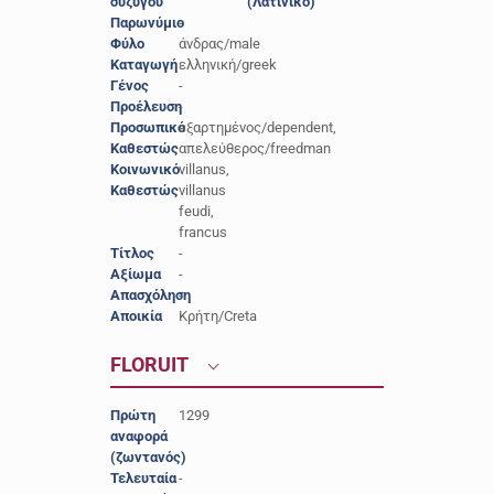
συζύγου
(Λατινικό)
Παρωνύμιο
-
Φύλο
άνδρας/male
Καταγωγή
ελληνική/greek
Γένος
-
Προέλευση
-
Προσωπικό
εξαρτημένος/dependent,
Καθεστώς
απελεύθερος/freedman
Κοινωνικό
villanus,
Καθεστώς
villanus
feudi,
francus
Τίτλος
-
Αξίωμα
-
Απασχόληση
-
Αποικία
Κρήτη/Creta
FLORUIT
Πρώτη
1299
αναφορά
(ζωντανός)
Τελευταία
-