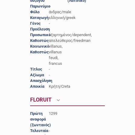
συζύγου
(Λατινικό)
Παρωνύμιο
-
Φύλο
άνδρας/male
Καταγωγή
ελληνική/greek
Γένος
-
Προέλευση
-
Προσωπικό
εξαρτημένος/dependent,
Καθεστώς
απελεύθερος/freedman
Κοινωνικό
villanus,
Καθεστώς
villanus
feudi,
francus
Τίτλος
-
Αξίωμα
-
Απασχόληση
-
Αποικία
Κρήτη/Creta
FLORUIT
Πρώτη
1299
αναφορά
(ζωντανός)
Τελευταία
-