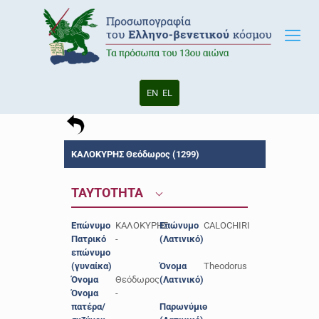
EN
EL
ΚΑΛΟΚΥΡΗΣ Θεόδωρος (1299)
ΤΑΥΤΟΤΗΤΑ
Επώνυμο
ΚΑΛΟΚΥΡΗΣ
Επώνυμο
CALOCHIRI
Πατρικό
-
(Λατινικό)
επώνυμο
(γυναίκα)
Όνομα
Theodorus
Όνομα
Θεόδωρος
(Λατινικό)
Όνομα
-
πατέρα/
Παρωνύμιο
-