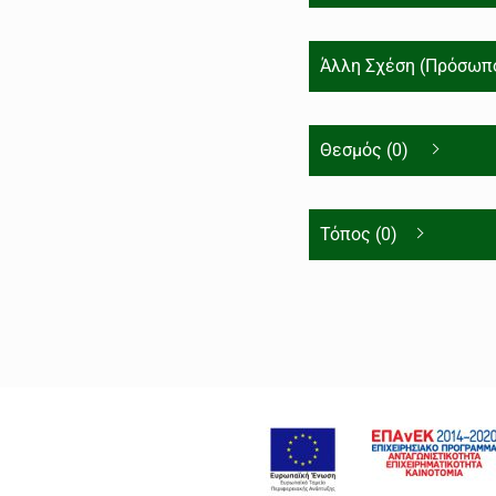
Άλλη Σχέση (Πρόσωπο
Θεσμός (0)
Τόπος (0)