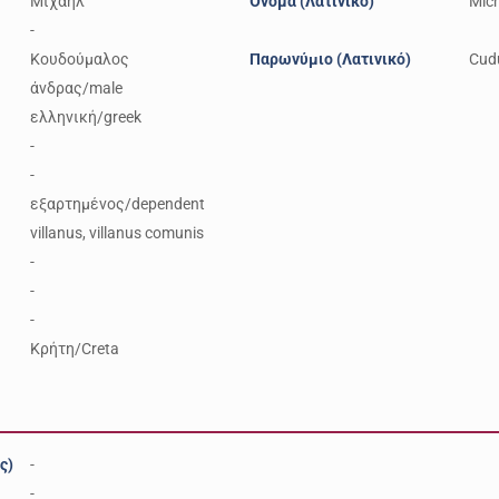
Μιχαήλ
Όνομα (Λατινικό)
Mic
-
Κουδούμαλος
Παρωνύμιο (Λατινικό)
Cud
άνδρας/male
ελληνική/greek
-
-
εξαρτημένος/dependent
villanus, villanus comunis
-
-
-
Κρήτη/Creta
ς)
-
-