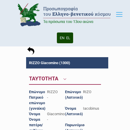
EN
EL
RIZZO Giacomino (1300)
ΤΑΥΤΟΤΗΤΑ
Επώνυμο
RIZZO
Επώνυμο
RIZO
Πατρικό
-
(Λατινικό)
επώνυμο
(γυναίκα)
Όνομα
Iacobinus
Όνομα
Giacomino
(Λατινικό)
Όνομα
-
πατέρα/
Παρωνύμιο
-