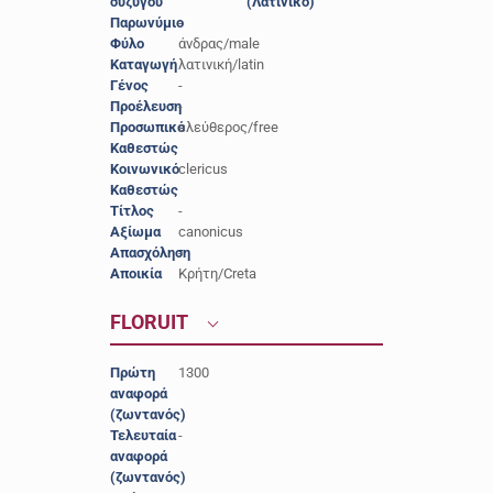
συζύγου
(Λατινικό)
Παρωνύμιο
-
Φύλο
άνδρας/male
Καταγωγή
λατινική/latin
Γένος
-
Προέλευση
-
Προσωπικό
ελεύθερος/free
Καθεστώς
Κοινωνικό
clericus
Καθεστώς
Τίτλος
-
Αξίωμα
canonicus
Απασχόληση
-
Αποικία
Κρήτη/Creta
FLORUIT
Πρώτη
1300
αναφορά
(ζωντανός)
Τελευταία
-
αναφορά
(ζωντανός)