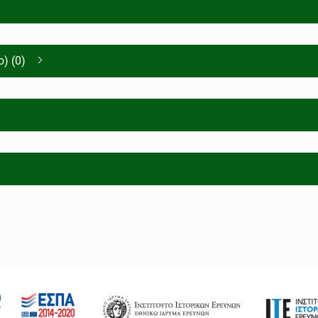
) (0)