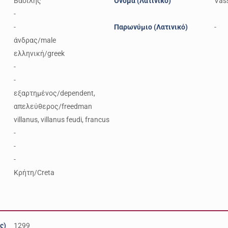
Βασίλης
Όνομα (Λατινικό)
Vass
-
-
Παρωνύμιο (Λατινικό)
-
άνδρας/male
ελληνική/greek
-
-
εξαρτημένος/dependent,
απελεύθερος/freedman
villanus, villanus feudi, francus
-
-
-
Κρήτη/Creta
ς)
1299