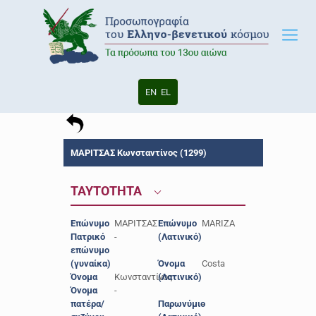
EN
EL
ΜΑΡΙΤΣΑΣ Κωνσταντίνος (1299)
ΤΑΥΤΟΤΗΤΑ
Επώνυμο
ΜΑΡΙΤΣΑΣ
Επώνυμο
MARIZA
Πατρικό
-
(Λατινικό)
επώνυμο
(γυναίκα)
Όνομα
Costa
Όνομα
Κωνσταντίνος
(Λατινικό)
Όνομα
-
πατέρα/
Παρωνύμιο
-