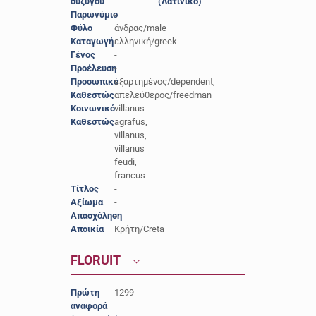
συζύγου
(Λατινικό)
Παρωνύμιο
-
Φύλο
άνδρας/male
Καταγωγή
ελληνική/greek
Γένος
-
Προέλευση
-
Προσωπικό
εξαρτημένος/dependent,
Καθεστώς
απελεύθερος/freedman
Κοινωνικό
villanus
Καθεστώς
agrafus,
villanus,
villanus
feudi,
francus
Τίτλος
-
Αξίωμα
-
Απασχόληση
-
Αποικία
Κρήτη/Creta
FLORUIT
Πρώτη
1299
αναφορά