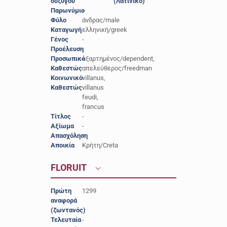
συζύγου
(Λατινικό)
Παρωνύμιο
-
Φύλο
άνδρας/male
Καταγωγή
ελληνική/greek
Γένος
-
Προέλευση
-
Προσωπικό
εξαρτημένος/dependent,
Καθεστώς
απελεύθερος/freedman
Κοινωνικό
villanus,
Καθεστώς
villanus
feudi,
francus
Τίτλος
-
Αξίωμα
-
Απασχόληση
-
Αποικία
Κρήτη/Creta
FLORUIT
Πρώτη
1299
αναφορά
(ζωντανός)
Τελευταία
-