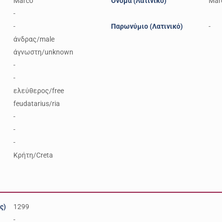
Marco
Όνομα (Λατινικό)
Mar
-
-
Παρωνύμιο (Λατινικό)
-
άνδρας/male
άγνωστη/unknown
-
-
ελεύθερος/free
feudatarius/ria
-
-
-
Κρήτη/Creta
ς)
1299
-