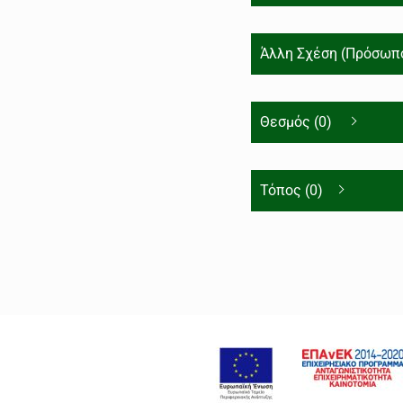
Άλλη Σχέση (Πρόσωπο
Θεσμός (0)
Τόπος (0)