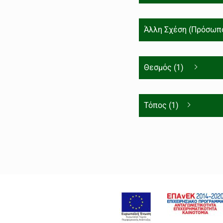
Άλλη Σχέση (Πρόσωπο
Θεσμός (1)
Τόπος (1)