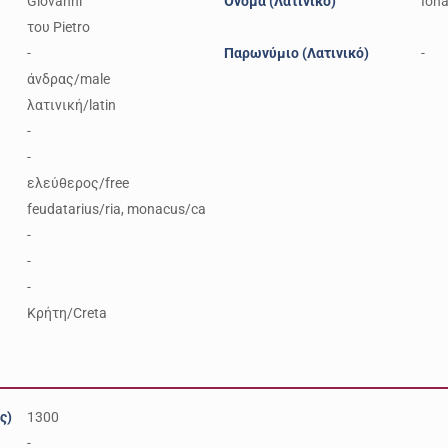
Giovanni
Όνομα (Λατινικό)
Ioh
του Pietro
-
Παρωνύμιο (Λατινικό)
-
άνδρας/male
λατινική/latin
-
-
ελεύθερος/free
feudatarius/ria, monacus/ca
-
-
-
Κρήτη/Creta
ς)
1300
-