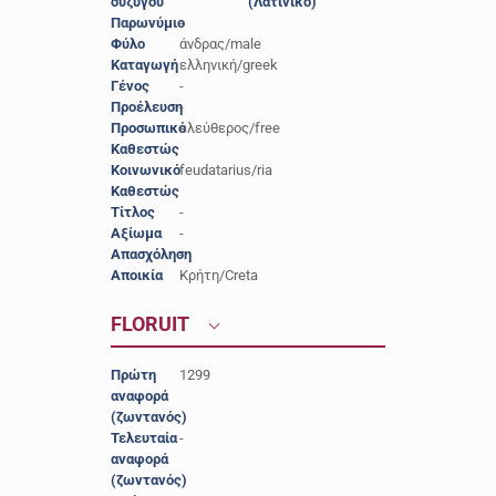
συζύγου
(Λατινικό)
Παρωνύμιο
-
Φύλο
άνδρας/male
Καταγωγή
ελληνική/greek
Γένος
-
Προέλευση
-
Προσωπικό
ελεύθερος/free
Καθεστώς
Κοινωνικό
feudatarius/ria
Καθεστώς
Τίτλος
-
Αξίωμα
-
Απασχόληση
-
Αποικία
Κρήτη/Creta
FLORUIT
Πρώτη
1299
αναφορά
(ζωντανός)
Τελευταία
-
αναφορά
(ζωντανός)