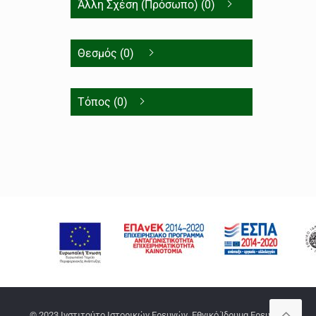
Άλλη Σχέση (Πρόσωπο) (0)
Θεσμός (0)
Τόπος (0)
© 2023 Ινστιτούτο Ιστορικών Ερευνών, Εθνικό Ίδρυμα Ερευνών