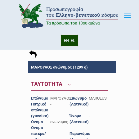
EN
EL
ΜΑΡΟΥΛΟΣ ανώνυμος (1299 q)
ΤΑΥΤΟΤΗΤΑ
Επώνυμο
ΜΑΡΟΥΛΟΣ
Επώνυμο
MARULUS
Πατρικό
-
(Λατινικό)
επώνυμο
(γυναίκα)
Όνομα
-
Όνομα
ανώνυμος
(Λατινικό)
Όνομα
-
πατέρα/
Παρωνύμιο
-