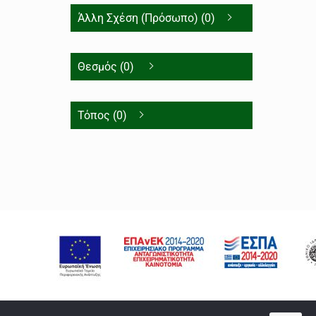
Άλλη Σχέση (Πρόσωπο) (0)
Θεσμός (0)
Τόπος (0)