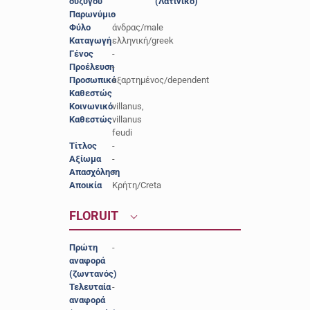
συζύγου
(Λατινικό)
Παρωνύμιο
-
Φύλο
άνδρας/male
Καταγωγή
ελληνική/greek
Γένος
-
Προέλευση
-
Προσωπικό
εξαρτημένος/dependent
Καθεστώς
Κοινωνικό
villanus,
Καθεστώς
villanus
feudi
Τίτλος
-
Αξίωμα
-
Απασχόληση
-
Αποικία
Κρήτη/Creta
FLORUIT
Πρώτη
-
αναφορά
(ζωντανός)
Τελευταία
-
αναφορά