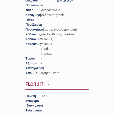
συζύγου
(Λατινικό)
Παρωνύμιο
-
Φύλο
άνδρας/male
Καταγωγή
ελληνική/greek
Γένος
-
Προέλευση
-
Προσωπικό
εξαρτημένος/dependent,
Καθεστώς
απελεύθερος/freedman
Κοινωνικό
villanus,
Καθεστώς
villanus
feudi,
francus
Τίτλος
-
Αξίωμα
-
Απασχόληση
-
Αποικία
Κρήτη/Creta
FLORUIT
Πρώτη
1299
αναφορά
(ζωντανός)
Τελευταία
-