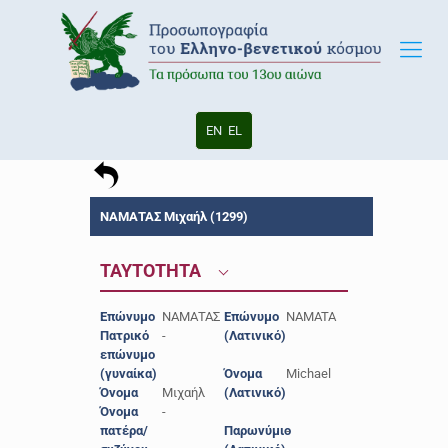
EN
EL
ΝΑΜΑΤΑΣ Μιχαήλ (1299)
ΤΑΥΤΟΤΗΤΑ
Επώνυμο
ΝΑΜΑΤΑΣ
Επώνυμο
NAMATA
Πατρικό
-
(Λατινικό)
επώνυμο
(γυναίκα)
Όνομα
Michael
Όνομα
Μιχαήλ
(Λατινικό)
Όνομα
-
πατέρα/
Παρωνύμιο
-