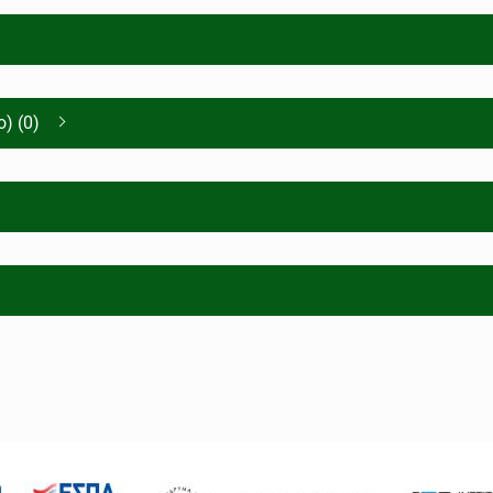
) (0)