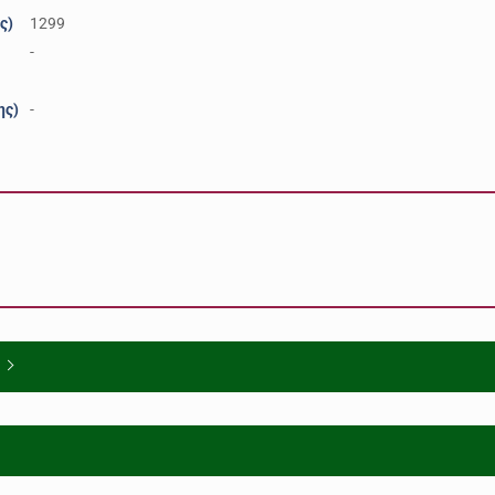
ς)
1299
-
ης)
-