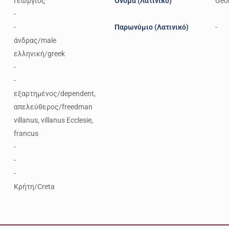
Γεώργιος
Όνομα (Λατινικό)
Geo
-
-
Παρωνύμιο (Λατινικό)
-
άνδρας/male
ελληνική/greek
-
-
εξαρτημένος/dependent,
απελεύθερος/freedman
villanus, villanus Ecclesie,
francus
-
-
-
Κρήτη/Creta