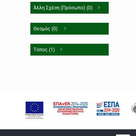
Άλλη Σχέση (Πρόσωπο) (0)
Θεσμός (0)
Τόπος (1)