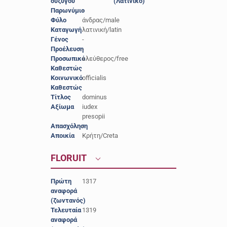
συζύγου
(Λατινικό)
Παρωνύμιο
-
Φύλο
άνδρας/male
Καταγωγή
λατινική/latin
Γένος
-
Προέλευση
-
Προσωπικό
ελεύθερος/free
Καθεστώς
Κοινωνικό
officialis
Καθεστώς
Τίτλος
dominus
Αξίωμα
iudex
presopii
Απασχόληση
-
Αποικία
Κρήτη/Creta
FLORUIT
Πρώτη
1317
αναφορά
(ζωντανός)
Τελευταία
1319
αναφορά