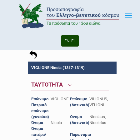
EN
EL
VIGLIONE Nicola (1317-1319)
ΤΑΥΤΟΤΗΤΑ
Επώνυμο
VIGLIONE
Επώνυμο
VILIONUS,
Πατρικό
-
(Λατινικό)
VELIONI
επώνυμο
(γυναίκα)
Όνομα
Nicolaus,
Όνομα
Nicola
(Λατινικό)
Νicoletus
Όνομα
-
πατέρα/
Παρωνύμιο
-