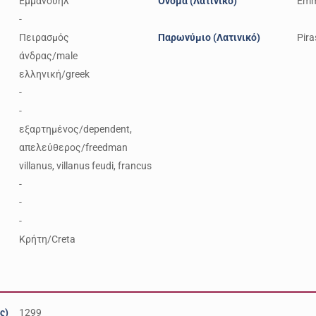
Εμμανουήλ
Όνομα (Λατινικό)
Emm
-
Πειρασμός
Παρωνύμιο (Λατινικό)
Pir
άνδρας/male
ελληνική/greek
-
-
εξαρτημένος/dependent,
απελεύθερος/freedman
villanus, villanus feudi, francus
-
-
-
Κρήτη/Creta
ς)
1299