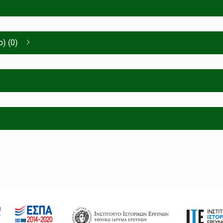
) (0)