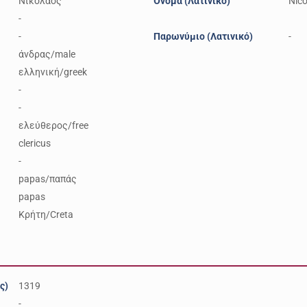
Νικόλαος
Όνομα (Λατινικό)
Nico
-
-
Παρωνύμιο (Λατινικό)
-
άνδρας/male
ελληνική/greek
-
-
ελεύθερος/free
clericus
-
papas/παπάς
papas
Κρήτη/Creta
ς)
1319
-