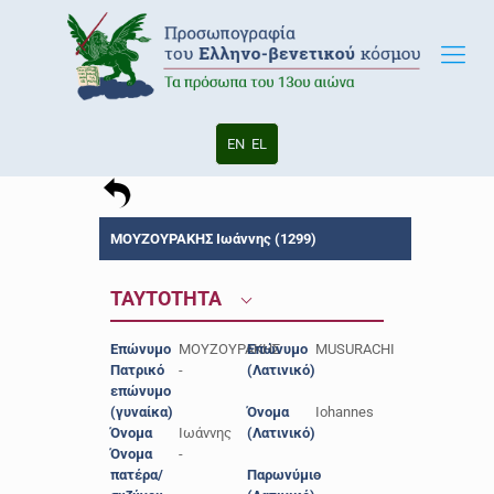
EN
EL
ΜΟΥΖΟΥΡΑΚΗΣ Ιωάννης (1299)
ΤΑΥΤΟΤΗΤΑ
Επώνυμο
ΜΟΥΖΟΥΡΑΚΗΣ
Επώνυμο
MUSURACHI
Πατρικό
-
(Λατινικό)
επώνυμο
(γυναίκα)
Όνομα
Iohannes
Όνομα
Ιωάννης
(Λατινικό)
Όνομα
-
πατέρα/
Παρωνύμιο
-