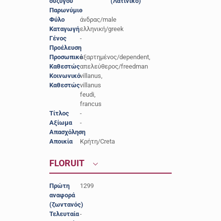
συζύγου
(Λατινικό)
Παρωνύμιο
-
Φύλο
άνδρας/male
Καταγωγή
ελληνική/greek
Γένος
-
Προέλευση
-
Προσωπικό
εξαρτημένος/dependent,
Καθεστώς
απελεύθερος/freedman
Κοινωνικό
villanus,
Καθεστώς
villanus
feudi,
francus
Τίτλος
-
Αξίωμα
-
Απασχόληση
-
Αποικία
Κρήτη/Creta
FLORUIT
Πρώτη
1299
αναφορά
(ζωντανός)
Τελευταία
-