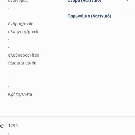
ανώνυμος
Όνομα (Λατινικό)
-
-
-
Παρωνύμιο (Λατινικό)
-
άνδρας/male
ελληνική/greek
-
-
ελεύθερος/free
feudatarius/ria
-
-
-
Κρήτη/Creta
ς)
1299
-