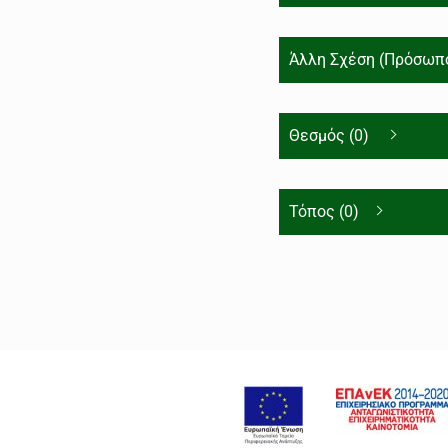
Άλλη Σχέση (Πρόσωπο
Θεσμός (0)
Τόπος (0)