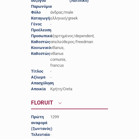
συζύγου
(Λατινικό)
Παρωνύμιο
-
Φύλο
άνδρας/male
Καταγωγή
ελληνική/greek
Γένος
-
Προέλευση
-
Προσωπικό
εξαρτημένος/dependent,
Καθεστώς
απελεύθερος/freedman
Κοινωνικό
villanus,
Καθεστώς
villanus
comunis,
francus
Τίτλος
-
Αξίωμα
-
Απασχόληση
-
Αποικία
Κρήτη/Creta
FLORUIT
Πρώτη
1299
αναφορά
(ζωντανός)
Τελευταία
-